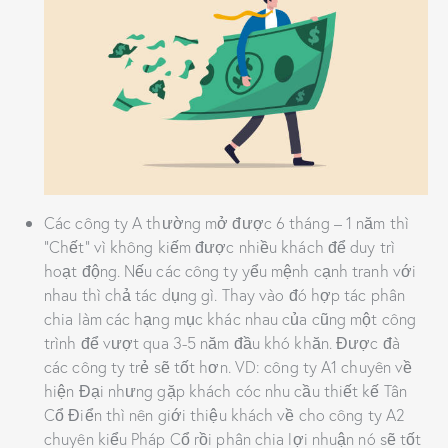
Các công ty A thường mở được 6 tháng – 1 năm thì
“Chết” vì không kiếm được nhiều khách để duy trì
hoạt động. Nếu các công ty yểu mệnh cạnh tranh với
nhau thì chả tác dụng gì. Thay vào đó hợp tác phân
chia làm các hạng mục khác nhau của cũng một công
trình để vượt qua 3-5 năm đầu khó khăn. Được đà
các công ty trẻ sẽ tốt hơn. VD: công ty A1 chuyên về
hiện Đại nhưng gặp khách cóc nhu cầu thiết kế Tân
Cổ Điển thì nên giới thiệu khách về cho công ty A2
chuyên kiểu Pháp Cổ rồi phân chia lợi nhuận nó sẽ tốt