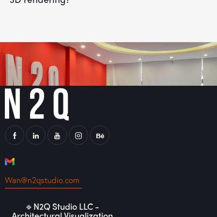
Wan@n2qstudio.com
🔹N2Q Studio LLC -
Architectural Visualization