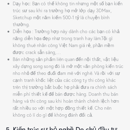
Dạy học: Bạn có thể không tin nhưng một số bạn kiến
trúc sư sau khi ra trường họ mở lớp dạy 3DMax,
Sketchup một năm kiếm 500-1 tỷ là chuyện bình
thường.
Diễn họa : Trường hợp này dành cho các bạn có khả
năng diễn họa đẹp như trong tranh hay làm.Tội gì
không thuê nhân công Việt Nam giá rẻ, phần mềm
được crack sẵn sàng,…
Bán những sản phẩm liên quan đến nội thất, vật liệu
xây dựng song song đó là mở một văn phòng kiến trúc
nho nhỏ để theo đuổi đam mê với nghê. Và rồi với sự
cạnh tranh khốc liệt của các công ty thi công khác
trên thị trường bắt buộc họ phải đưa ra chính sách
miễn phí thiết kế để bán được hàng. Doanh thu bán
hàng và thi công sau khi hoàn thành chênh lệch hơn
rất nhiều so với một hợp đồng thiết kế. Cho nên
không có lí do gì để không đánh đổi cả.
5. Kiến trúc sư bỏ nghề Do chủ đầu tư