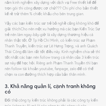
năm kinh nghiệm xây dựng với dịch vụ Free thiết kế để
trọn gói thi công được cơ chứ??? Chi phí cho bản thiết
kế rẻ trừ thêm % chiếc khấu cho bên trung gian.
Vậy các bạn kiến trúc sư trẻ bỏ nghề cũng không khó để
giải thíchCho nên một xu hướng mà các bạn Kiến Trúc Sư
trẻ nên làm ngay-bây-giờ là xây dựng thương hiệu cá
nhân thật tốt. Ở Tp Hồ Chí Minh, có kiến trúc sư Phạm
Thanh Truyền, kiến trúc sư Lê Hưng Trọng, và anh Quách
Thái Công đã làm rất tốt điều này. Kinh nghiệm chia sẻ thì
tốt nhất các bạn nên follow trang cá nhân của 3 kiến trúc
sư này để học hỏi. Riêng anh Phạm Thanh Truyền thì bạn
nên follow tài khoản youtube, fanpage, zalo để có thể
chọn ra con đường thích hợp của bản thân mình.
3. Khả năng quản lí, cạnh tranh không
có
Đối thủ công ty kiến trúc không phải là các công ty kiến
trúc (công ty A) mà là các công ty thi công và các