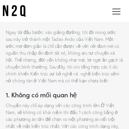
Ngay từ đầu bước vào giảng đường, tôi đã mong ước
sau này trở thành một Tadao Ando của Việt Nam. Một
ước mơ đơn giản là chỉ cần được vẽ vời với đam mê có
nguồn thu nhập ổn định từ nó, không ưu tư chuyện xã
hội. Thế nhưng, đời vốn không như mơ, lơ ngơ ăn gạch là
chuyện bình thường. Sau đây, tôi xin tổng hợp các lí do
chính khiến Kiến trúc sư bỏ nghề và nghề kiến trúc sớm
nở chóng tàn ở Việt Nam mà có thể bạn chưa biết
1. Không có mối quan hệ
Chuyện này chỉ áp dụng với các công trình lớn.Ở Việt
Nam, sẽ không có khái niệm thi đấu 1 cách công bằng ở
các phương án lớn để chọn ra một phương án nổi trội
nhất về mặt kiến trúc nhất. Với các công trình dạng này,