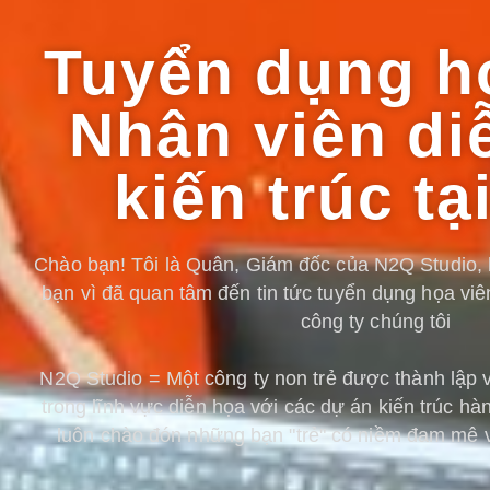
Tuyển dụng h
Nhân viên di
kiến trúc tạ
Chào bạn! Tôi là Quân, Giám đốc của N2Q Studio, lờ
bạn vì đã quan tâm đến tin tức tuyển dụng họa viên
công ty chúng tôi
N2Q Studio = Một công ty non trẻ được thành lập
trong lĩnh vực diễn họa với các dự án kiến trúc hà
luôn chào đón những bạn "trẻ" có niềm đam mê v