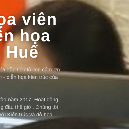
ọa viên
ễn họa
i Huế
i đầu tiên tôi xin cám ơn
 - diễn họa kiến trúc của
 vào năm 2017. Hoạt động
ng đầu thế giới. Chúng tôi
ới Kiến trúc và đồ họa.