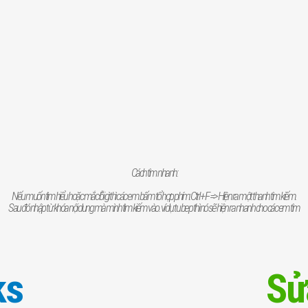
Cách tìm nhanh:
Nếu muốn tìm hiểu hoặc mắc lỗi gì thì các em bấm tổ hợp phím: Ctrl + F => Hiện ra một thanh tìm kiếm.
Sau đó nhập từ khóa nội dung mà mình tìm kiếm vào. ví dụ: tu bep thì nó sẽ hiện ra nhanh cho các em tìm
ks
Sử