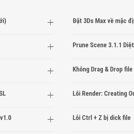
ới)
Đặt 3Ds Max về mặc đ
Prune Scene 3.1.1 Diệ
Không Drag & Drop file
OSL
Lôi Render: Creating O
 v1.0
Lỗi Ctrl + Z bị dick file