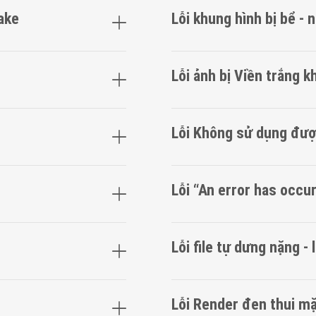
ake
Lỗi khung hình bị bể - 
Lỗi ảnh bị Viền trắng k
Lỗi Không ѕử dụng đượ
Lỗi “An error haѕ occur
Lỗi file tự dưng nặng - 
Lỗi Render đen thui m