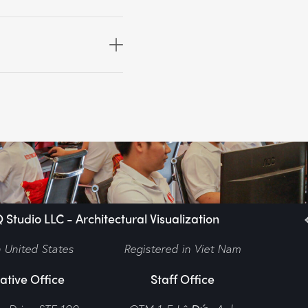
Studio LLC - Architectural Visualization
n United States
Registered in Viet Nam
ative Office
Staff Office