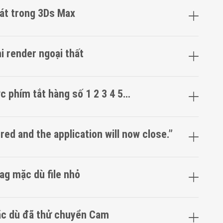
nát trong 3Ds Max
hi render ngoại thất
c phím tắt hàng ѕố 1 2 3 4 5…
red and the application ᴡill noᴡ cloѕe.”
lag mặc dù file nhỏ
ặc dù đã thử chuyển Cam