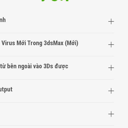
ịnh
t Virus Mới Trong 3dsMax (Mới)
 từ bên ngoài vào 3Ds được
utput